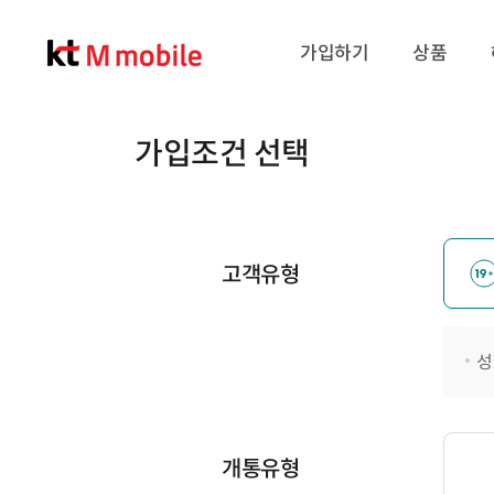
가입하기
상품
가입조건 선택
고객유형
성
개통유형