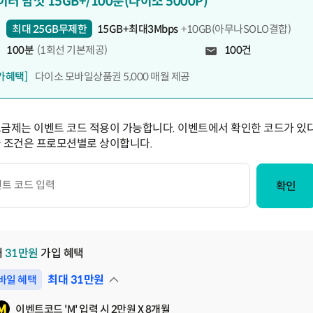
이터 맘껏 15GB+/100분(다이소 5000P)
최대 25GB무제한
15GB+최대3Mbps
+10GB(아무나SOLO결합)
100분
(1회선 기본제공)
100건
가혜택]
다이소 모바일상품권 5,000 매월 제공
요금제는 이벤트 코드 적용이 가능합니다. 이벤트에서 확인한 코드가 있다
급 조건은 프로모션별로 상이합니다.
확인
대
31
만원
가입 혜택
최대
31
만원
바일 혜택
펼쳐보기
이벤트코드 'M' 입력 시 2만원 X 8개월