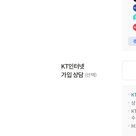
추
KT인터넷
가입 상담
(선택)
K
상
K
수
M