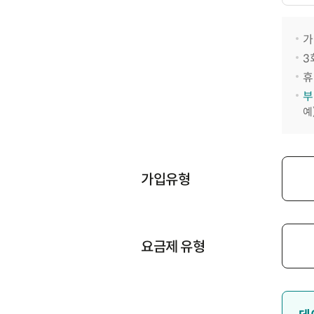
가
3
휴
부
예
가입유형
요금제 유형