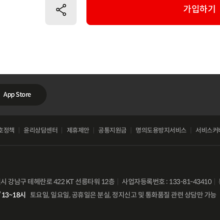
공유하기
가입하기
App Store
호정책
윤리상담센터
제휴제안
공통지원금
명의도용방지서비스
서비스커
별시 강남구 테헤란로 422 KT 선릉타워 12층
사업자등록번호 : 133-81-43410
 13~18시
토요일, 일요일, 공휴일은 분실, 정지신고 및 통화품질 관련 상담만 가능
비