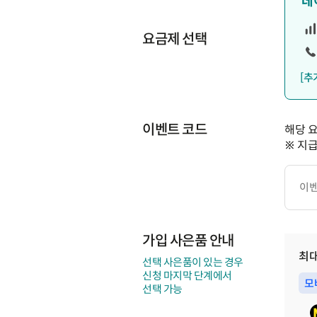
데
요금제 선택
[추
이벤트 코드
해당 
※ 지
이
벤
트
코
드
가입 사은품 안내
최
선택 사은품이 있는 경우
신청 마지막 단계에서
모
선택 가능