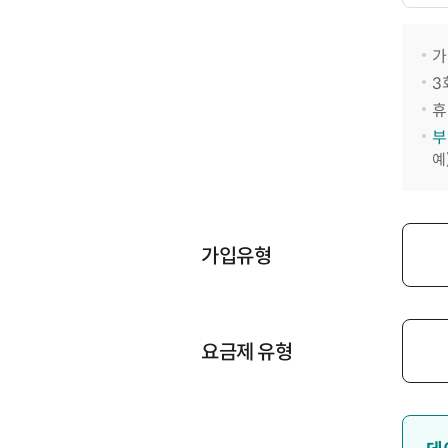
가
3
휴
부
예
가입유형
요금제 유형