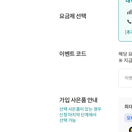
데
요금제 선택
[추
이벤트 코드
해당 
※ 지
이
벤
트
코
드
가입 사은품 안내
최
선택 사은품이 있는 경우
신청 마지막 단계에서
모
선택 가능