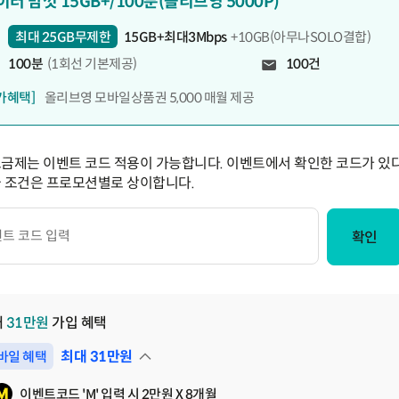
이터 맘껏 15GB+/100분(올리브영 5000P)
최대 25GB무제한
15GB+최대3Mbps
+10GB(아무나SOLO결합)
100분
(1회선 기본제공)
100건
가혜택]
올리브영 모바일상품권 5,000 매월 제공
요금제는 이벤트 코드 적용이 가능합니다. 이벤트에서 확인한 코드가 있다
급 조건은 프로모션별로 상이합니다.
확인
대
31
만원
가입 혜택
최대
31
만원
바일 혜택
펼쳐보기
이벤트코드 'M' 입력 시 2만원 X 8개월