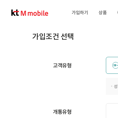
가입하기
상품
가입조건 선택
고객유형
성
개통유형