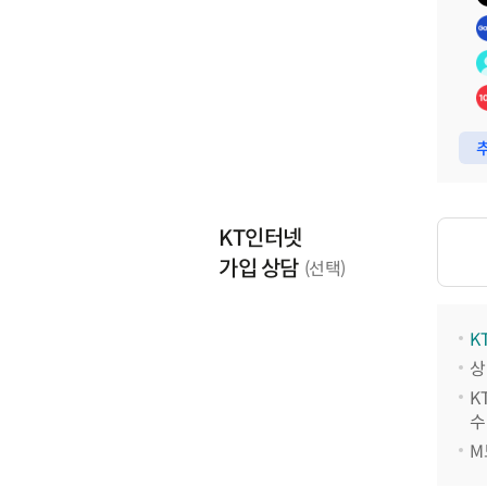
추
KT인터넷
가입 상담
(선택)
K
상
K
수
M