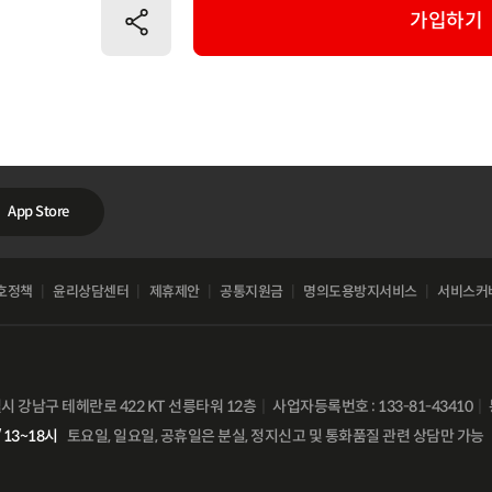
공유하기
가입하기
App Store
호정책
윤리상담센터
제휴제안
공통지원금
명의도용방지서비스
서비스커
별시 강남구 테헤란로 422 KT 선릉타워 12층
사업자등록번호 : 133-81-43410
 13~18시
토요일, 일요일, 공휴일은 분실, 정지신고 및 통화품질 관련 상담만 가능
비