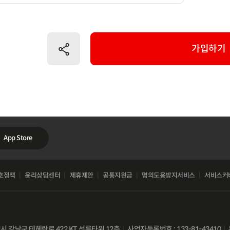
공유하기
가입하기
App Store
호정책
윤리상담센터
제휴제안
공통지원금
명의도용방지서비스
서비스커
별시 강남구 테헤란로 422 KT 선릉타워 12층
사업자등록번호 : 133-81-43410