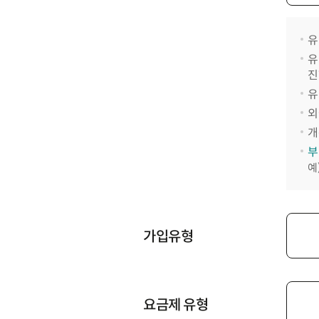
유
유
진
유
외
개
부
예
가입유형
요금제 유형