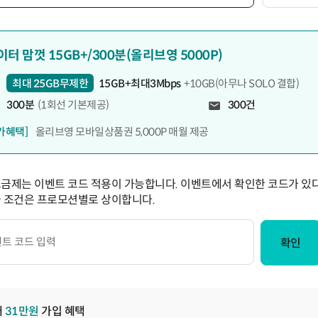
이터 맘껏 15GB+/300분(올리브영 5000P)
최대 25GB무제한
15GB+최대3Mbps
+10GB(아무나 SOLO 결합)
300분
(1회선 기본제공)
300건
가혜택]
올리브영 모바일상품권 5,000P 매월 제공
요금제는 이벤트 코드 적용이 가능합니다. 이벤트에서 확인한 코드가 있다
급 조건은 프로모션별로 상이합니다.
확인
대
31
만원
가입 혜택