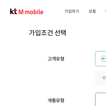
가입하기
상품
가입조건 선택
고객유형
성
개통유형