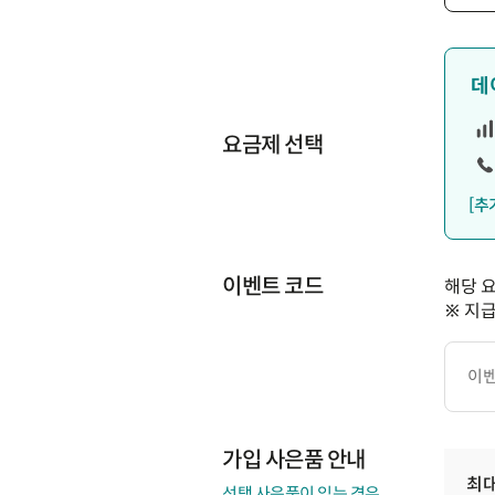
데
요금제 선택
[추
이벤트 코드
해당 
※ 지
이
벤
트
코
드
가입 사은품 안내
최
선택 사은품이 있는 경우