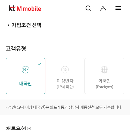
검색
마이페이지
전체 메
가입조건 선택
고객유형
미성년자
외국인
내국인
(19세 미만)
(Foreigner)
성인(19세 이상 내국인)은 셀프개통과 상담사 개통신청 모두 가능합니다.
개통유형