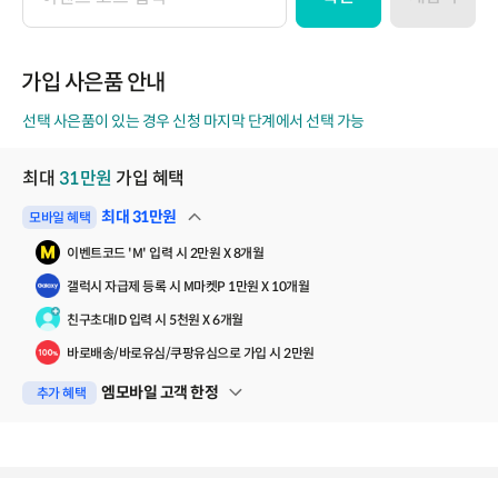
이
벤
트
코
가입 사은품 안내
드
선택 사은품이 있는 경우 신청 마지막 단계에서 선택 가능
최대
31
만원
가입 혜택
최대
31
만원
모바일 혜택
펼쳐보기
이벤트코드 'M' 입력 시 2만원 X 8개월
갤럭시 자급제 등록 시 M마켓P 1만원 X 10개월
친구초대ID 입력 시 5천원 X 6개월
바로배송/바로유심/쿠팡유심으로 가입 시 2만원
엠모바일 고객 한정
추가 혜택
펼쳐보기