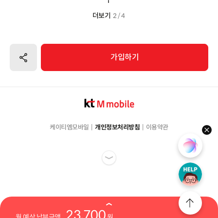
더보기
2 / 4
공유하기
가입하기
케이티엠모바일
개인정보처리방침
이용약관
hel
23,700
월 예상 납부금액
원