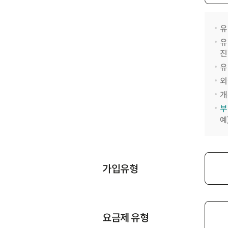
유
유
진
유
외
개
부
예
가입유형
요금제 유형