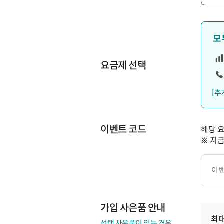
모
요금제 선택
[추
이벤트 코드
해당 
※ 지
이
벤
트
코
드
가입 사은품 안내
최
선택 사은품이 있는 경우