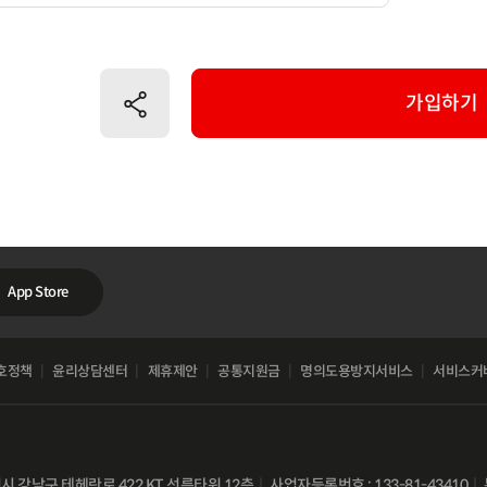
공유하기
가입하기
App Store
호정책
윤리상담센터
제휴제안
공통지원금
명의도용방지서비스
서비스커
별시 강남구 테헤란로 422 KT 선릉타워 12층
사업자등록번호 : 133-81-43410