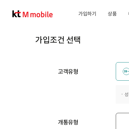
가입하기
상품
가입조건 선택
고객유형
성
개통유형