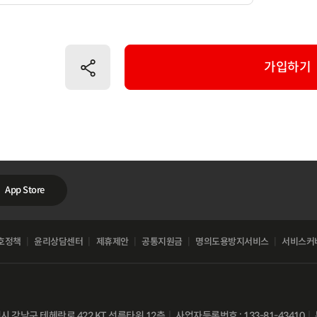
공유하기
가입하기
App Store
호정책
윤리상담센터
제휴제안
공통지원금
명의도용방지서비스
서비스커
별시 강남구 테헤란로 422 KT 선릉타워 12층
사업자등록번호 : 133-81-43410