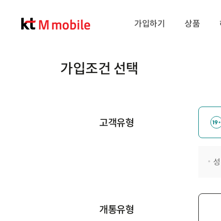
가입하기
상품
가입조건 선택
고객유형
성
개통유형