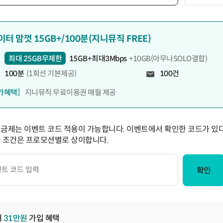
이터 맘껏 15GB+/100분(지니뮤직 FREE)
최대 25GB무제한
15GB+최대3Mbps
+10GB(아무나SOLO결합)
100분
(1회선 기본제공)
100건
가혜택]
지니뮤직 무료이용권 매월 제공
요금제는 이벤트 코드 적용이 가능합니다. 이벤트에서 확인한 코드가 있다
급 조건은 프로모션별로 상이합니다.
확인
대
31
만원
가입 혜택