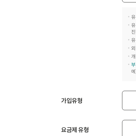
유
유
진
유
외
개
부
예
가입유형
요금제 유형