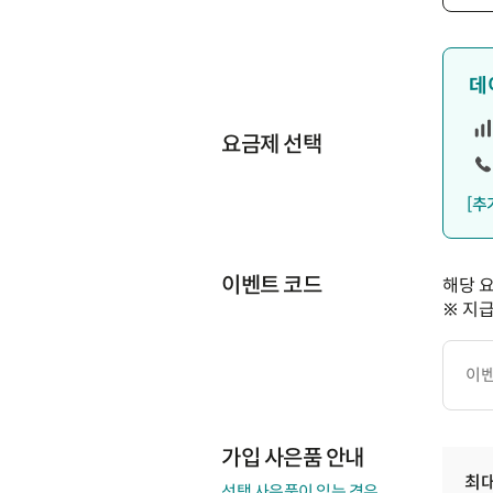
데
요금제 선택
[추
이벤트 코드
해당 
※ 지
이
벤
트
코
드
가입 사은품 안내
최
선택 사은품이 있는 경우